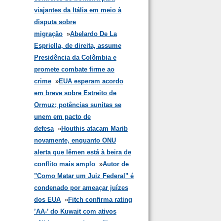
viajantes da Itália em meio à
disputa sobre
migração
»
Abelardo De La
Espriella, de direita, assume
Presidência da Colômbia e
promete combate firme ao
crime
»
EUA esperam acordo
em breve sobre Estreito de
Ormuz; potências sunitas se
unem em pacto de
defesa
»
Houthis atacam Marib
novamente, enquanto ONU
alerta que Iêmen está à beira de
conflito mais amplo
»
Autor de
"Como Matar um Juiz Federal" é
condenado por ameaçar juízes
dos EUA
»
Fitch confirma rating
’AA-’ do Kuwait com ativos