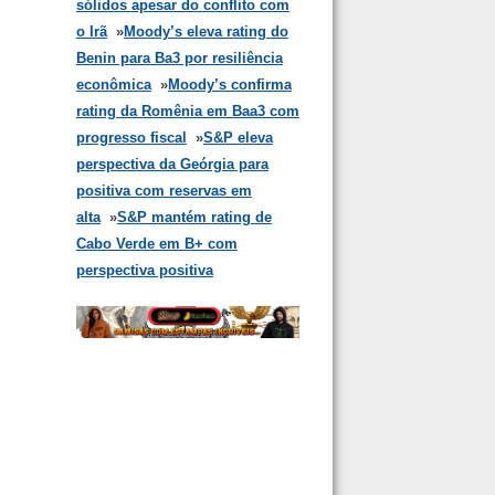
sólidos apesar do conflito com
o Irã
»
Moody’s eleva rating do
Benin para Ba3 por resiliência
econômica
»
Moody’s confirma
rating da Romênia em Baa3 com
progresso fiscal
»
S&P eleva
perspectiva da Geórgia para
positiva com reservas em
alta
»
S&P mantém rating de
Cabo Verde em B+ com
perspectiva positiva