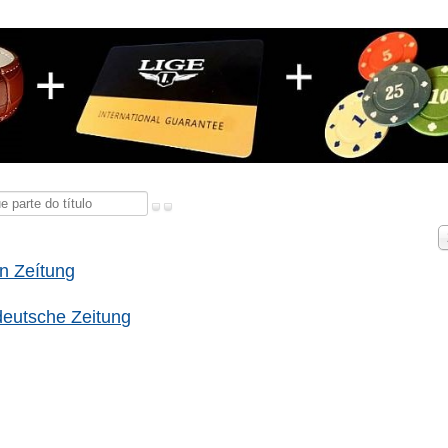
e
Q
a
n Zeítung
m
eutsche Zeitung