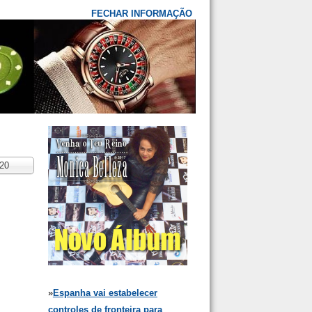
Irlânda
FECHAR INFORMAÇÃO
Polônia
República Tcheca
Liechtenstein
Malta
Sérvia
Eslováquia
Eslovênia
Suécia
Suíça
Ucrânia
td.
20
ostrar
»
Espanha vai estabelecer
controles de fronteira para