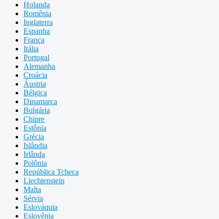
Holanda
Romênia
Inglaterra
Espanha
França
Itália
Portugal
Alemanha
Croácia
Áustria
Bélgica
Dinamarca
Bulgária
Chipre
Estônia
Grécia
Islândia
Irlânda
Polônia
República Tcheca
Liechtenstein
Malta
Sérvia
Eslováquia
Eslovênia