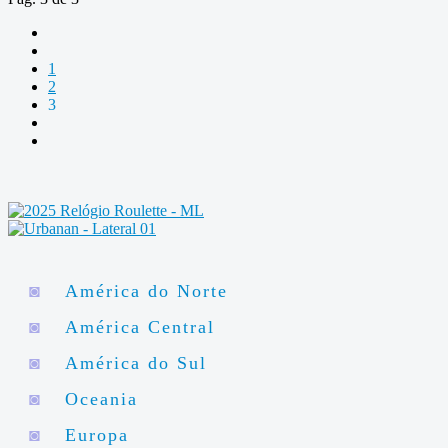
1
2
3
◙
América do Norte
◙
América Central
◙
América do Sul
◙
Oceania
◙
Europa