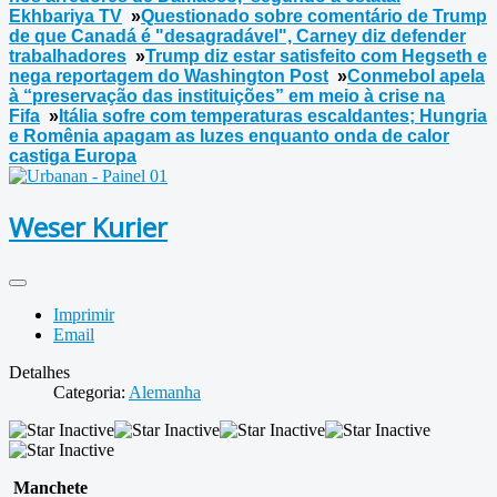
Ekhbariya TV
»
Questionado sobre comentário de Trump
de que Canadá é "desagradável", Carney diz defender
trabalhadores
»
Trump diz estar satisfeito com Hegseth e
nega reportagem do Washington Post
»
Conmebol apela
à “preservação das instituições” em meio à crise na
Fifa
»
Itália sofre com temperaturas escaldantes; Hungria
e Romênia apagam as luzes enquanto onda de calor
castiga Europa
Weser Kurier
Imprimir
Email
Detalhes
Categoria:
Alemanha
Manchete