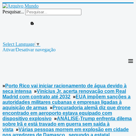
Pesquisar...
Select Language
▼
Ativar/Desativar navegação
≡
»
Porto Rico vai iniciar racionamento de água devido à
seca intensa
»
Vinícius Jr. acerta renovação com Real
Madrid com contrato até 2032
»
EUA impõem sanções a
autoridades militares cubanas e empresas ligadas à
aquisição de armas
»
Procuradoria alemã diz que drone
encontrado em aeroporto estava equipado com
dispositivo explosivo
»
ANÁLISE-Trump enfrenta dilema
sobre Irã e está travado em guerra sem saída à
vista
»
Várias pessoas morrem em explosão em cidade
nos arredores de Damasco, segundo a estatal