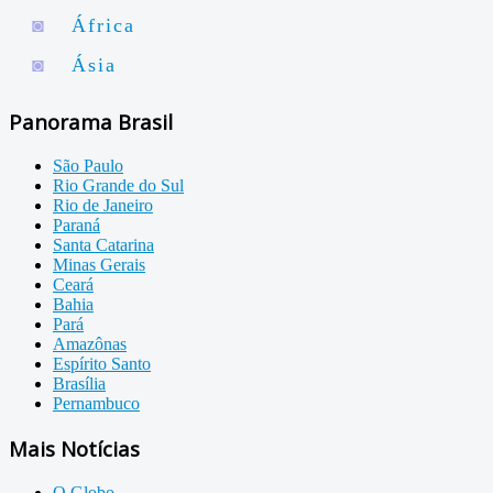
◙
África
◙
Ásia
Panorama Brasil
São Paulo
Rio Grande do Sul
Rio de Janeiro
Paraná
Santa Catarina
Minas Gerais
Ceará
Bahia
Pará
Amazônas
Espírito Santo
Brasília
Pernambuco
Mais Notícias
O Globo