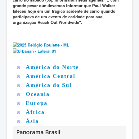
grande pesar que devemos informar que Paul Walker
faleceu hoje em um trágico acidente de carro quando
participava de um evento de caridade para sua
organização Reach Out Worldwide".
◙
América do Norte
◙
América Central
◙
América do Sul
◙
Oceania
◙
Europa
◙
África
◙
Ásia
Panorama Brasil