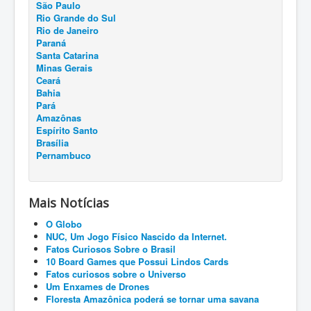
São Paulo
Rio Grande do Sul
Rio de Janeiro
Paraná
Santa Catarina
Minas Gerais
Ceará
Bahia
Pará
Amazônas
Espírito Santo
Brasília
Pernambuco
Mais Notícias
O Globo
NUC, Um Jogo Físico Nascido da Internet.
Fatos Curiosos Sobre o Brasil
10 Board Games que Possui Lindos Cards
Fatos curiosos sobre o Universo
Um Enxames de Drones
Floresta Amazônica poderá se tornar uma savana