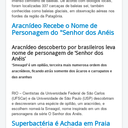
imenso cemitério de baleias. De acordo com biólogos locais,
foram localizadas 337 carcaças de baleias sei, também
conhecidas como baleias glaciais, em observação aéreas nos
fiordes da região da Patagônia.
Aracnídeo Recebe o Nome de
Personagem do "Senhor dos Anéis
Aracnídeo descoberto por brasileiros leva
nome de personagem de ‘Senhor dos
Anéis’
‘Smeagol’ é um opilião, terceira mais numerosa ordem dos
aracnídeos, ficando atrás somente dos ácaros e carrapatos e
das aranhas
RIO – Cientistas da Universidade Federal de São Carlos
(UFSCar) e da Universidade de São Paulo (USP) descobriram
e descreveram uma espécie de opilião, um aracnídeo, e
escolhem nomeá-la Smeagol, nome inspirado em um dos
personagens da série O Senhor dos Anéis.
Superbactéria é Achada em Praia