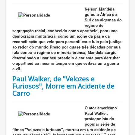
Nelson Mandela
guiou a África do
Sul das algemas do
regime de
segregação racial, conhecido como apartheid, para uma
democracia multirracial como um ícone da paz e da
reconciliação que veio para personificar a luta pela justiça
ao redor do mundo.Preso por quase três décadas por sua
luta contra o regime de minoria branca, Mandela surgiu
determinado a usar seu prestígio e carisma para derrubar
o apartheid ao mesmo tempo em que evitava uma guerra
civil.
Paul Walker, de "Velozes e
Furiosos", Morre em Acidente de
Carro
O ator americano
Paul Walker,
protagonista da
popular série de
filmes "Velozes e furiosos", morreu em um acidente de
carro no sábado (30), informaram seus agentes."É com