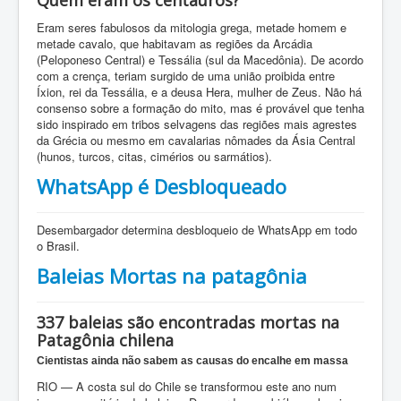
Eram seres fabulosos da mitologia grega, metade homem e
metade cavalo, que habitavam as regiões da Arcádia
(Peloponeso Central) e Tessália (sul da Macedônia). De acordo
com a crença, teriam surgido de uma união proibida entre
Íxion, rei da Tessália, e a deusa Hera, mulher de Zeus. Não há
consenso sobre a formação do mito, mas é provável que tenha
sido inspirado em tribos selvagens das regiões mais agrestes
da Grécia ou mesmo em cavalarias nômades da Ásia Central
(hunos, turcos, citas, cimérios ou sarmátios).
WhatsApp é Desbloqueado
Desembargador determina desbloqueio de WhatsApp em todo
o Brasil.
Baleias Mortas na patagônia
337 baleias são encontradas mortas na
Patagônia chilena
Cientistas ainda não sabem as causas do encalhe em massa
RIO — A costa sul do Chile se transformou este ano num