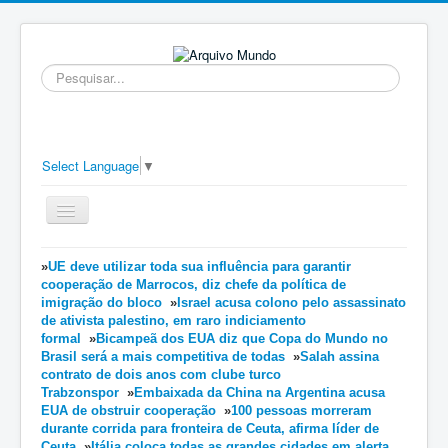
Pesquisar...
Select Language
▼
Ativar/Desativar
navegação
≡
»
UE deve utilizar toda sua influência para garantir
cooperação de Marrocos, diz chefe da política de
imigração do bloco
»
Israel acusa colono pelo assassinato
de ativista palestino, em raro indiciamento
formal
»
Bicampeã dos EUA diz que Copa do Mundo no
Brasil será a mais competitiva de todas
»
Salah assina
contrato de dois anos com clube turco
Trabzonspor
»
Embaixada da China na Argentina acusa
EUA de obstruir cooperação
»
100 pessoas morreram
durante corrida para fronteira de Ceuta, afirma líder de
Ceuta
»
Itália coloca todas as grandes cidades em alerta