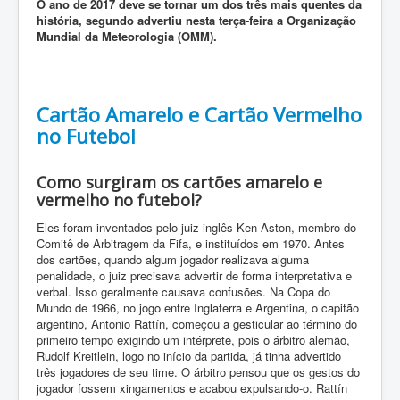
O ano de 2017 deve se tornar um dos três mais quentes da
história, segundo advertiu nesta terça-feira a Organização
Mundial da Meteorologia (OMM).
Cartão Amarelo e Cartão Vermelho
no Futebol
Como surgiram os cartões amarelo e
vermelho no futebol?
Eles foram inventados pelo juiz inglês Ken Aston, membro do
Comitê de Arbitragem da Fifa, e instituídos em 1970. Antes
dos cartões, quando algum jogador realizava alguma
penalidade, o juiz precisava advertir de forma interpretativa e
verbal. Isso geralmente causava confusões. Na Copa do
Mundo de 1966, no jogo entre Inglaterra e Argentina, o capitão
argentino, Antonio Rattín, começou a gesticular ao término do
primeiro tempo exigindo um intérprete, pois o árbitro alemão,
Rudolf Kreitlein, logo no início da partida, já tinha advertido
três jogadores de seu time. O árbitro pensou que os gestos do
jogador fossem xingamentos e acabou expulsando-o. Rattín