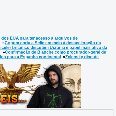
dos EUA para ter acesso a arquivos de
v
»
Copom corta a Selic em meio à desaceleração da
celer britânico discutem Ucrânia e papel mais ativo da
n
»
Confirmação de Blanche como procurador-geral de
os para a Espanha continental
»
Zelensky discute