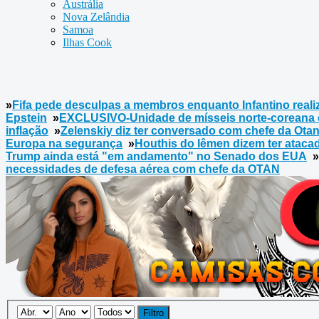
Austrália
Nova Zelândia
Samoa
Ilhas Cook
»
Fifa pede desculpas a membros enquanto Infantino reali
Epstein
»
EXCLUSIVO-Unidade de mísseis norte-coreana é 
inflação
»
Zelenskiy diz ter conversado com chefe da Otan
Europa na segurança
»
Houthis do Iêmen dizem ter ataca
Trump ainda está "em andamento" no Senado dos EUA
»
necessidades de defesa aérea com chefe da OTAN
Filtro