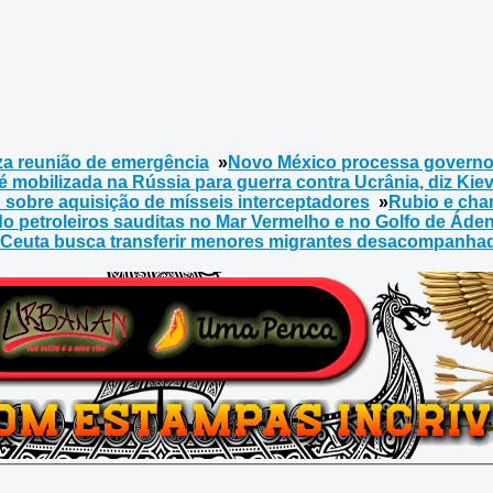
za reunião de emergência
»
Novo México processa governo 
mobilizada na Rússia para guerra contra Ucrânia, diz Kie
 sobre aquisição de mísseis interceptadores
»
Rubio e chan
do petroleiros sauditas no Mar Vermelho e no Golfo de Áde
Ceuta busca transferir menores migrantes desacompanhad