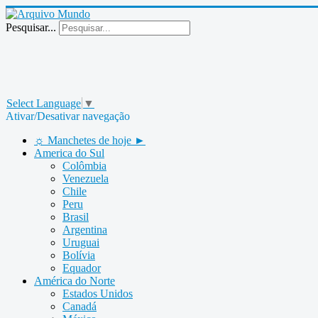
Pesquisar...
Select Language
▼
Ativar/Desativar navegação
☼ Manchetes de hoje ►
America do Sul
Colômbia
Venezuela
Chile
Peru
Brasil
Argentina
Uruguai
Bolívia
Equador
América do Norte
Estados Unidos
Canadá