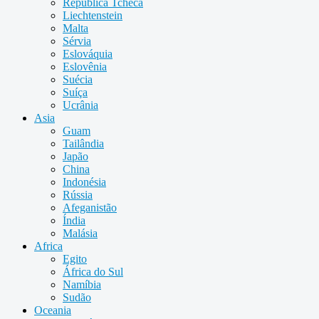
República Tcheca
Liechtenstein
Malta
Sérvia
Eslováquia
Eslovênia
Suécia
Suíça
Ucrânia
Asia
Guam
Tailândia
Japão
China
Indonésia
Rússia
Afeganistão
Índia
Malásia
Africa
Egito
África do Sul
Namíbia
Sudão
Oceania