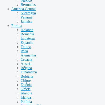
México
Bermudas
América Central
Nicarágua
Panamá
Jamaica
Europa
Holanda
Romenia
Inglaterra
Espanha
França
Itália
Alemanha
Croácia
Austria
Bélgica
Dinamarca
Bulgária
Chipre
Estônia
Grécia
Islândia
Irlânda
Polônia