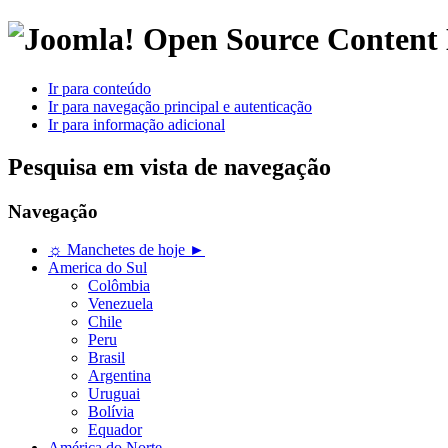
Open Source Conten
Ir para conteúdo
Ir para navegação principal e autenticação
Ir para informação adicional
Pesquisa em vista de navegação
Navegação
☼ Manchetes de hoje ►
America do Sul
Colômbia
Venezuela
Chile
Peru
Brasil
Argentina
Uruguai
Bolívia
Equador
América do Norte