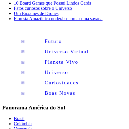
10 Board Games que Possui Lindos Cards
Fatos curiosos sobre o Universo
Um Enxames de Drones
Floresta Amazônica poderá se tornar uma savana
◙
Futuro
◙
Universo Virtual
◙
Planeta Vivo
◙
Universo
◙
Curiosidades
◙
Boas Novas
Panorama América do Sul
Brasil
Colômbia
Venezuela