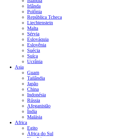
Islândia
Irlânda
Polônia
República Tcheca
Liechtenstein
Malta
Sérvia
Eslováquia
Eslovênia
Suécia
Suíça
Ucrânia
Asia
Guam
Tailândia
Japão
China
Indonésia
Rússia
Afeganistão
Índia
Malásia
Africa
Egito
África do Sul