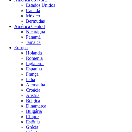
Estados Unidos
Canadá
México
Bermudas
América Central
Nicarágua
Panamá
Jamaica
Europa
Holanda
Romenia
Inglaterra
Espanha
França
Itália
Alemanha
Croácia
Austria
Bélgica
Dinamarca
Bulgária
Chipre
Estônia
Grécia