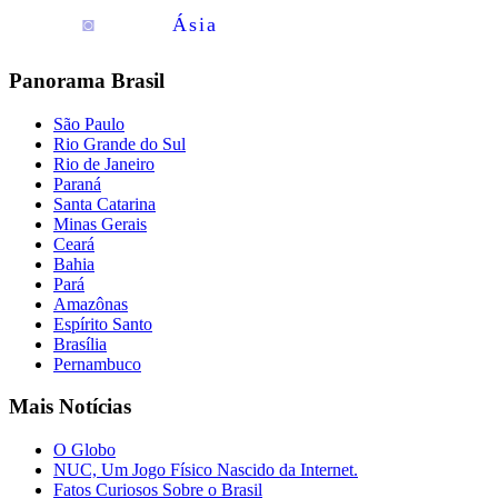
◙
Ásia
Panorama Brasil
São Paulo
Rio Grande do Sul
Rio de Janeiro
Paraná
Santa Catarina
Minas Gerais
Ceará
Bahia
Pará
Amazônas
Espírito Santo
Brasília
Pernambuco
Mais Notícias
O Globo
NUC, Um Jogo Físico Nascido da Internet.
Fatos Curiosos Sobre o Brasil