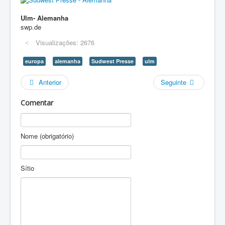
Ulm- Alemanha
swp.de
Visualizações: 2676
europa
alemanha
Sudwest Presse
ulm
Anterior
Seguinte
Comentar
Nome (obrigatório)
Sítio