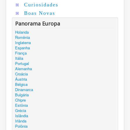
◙
Curiosidades
◙
Boas Novas
Panorama Europa
Holanda
Romênia
Inglaterra
Espanha
França
Itália
Portugal
Alemanha
Croácia
Áustria
Bélgica
Dinamarca
Bulgária
Chipre
Estônia
Grécia
Islândia
Irlânda
Polônia