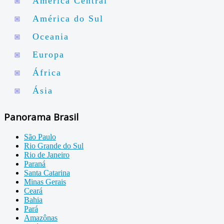
◙
América Central
◙
América do Sul
◙
Oceania
◙
Europa
◙
África
◙
Ásia
Panorama Brasil
São Paulo
Rio Grande do Sul
Rio de Janeiro
Paraná
Santa Catarina
Minas Gerais
Ceará
Bahia
Pará
Amazônas