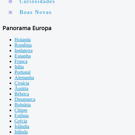
◙
Curiosidades
◙
Boas Novas
Panorama Europa
Holanda
Romênia
Inglaterra
Espanha
França
Itália
Portugal
Alemanha
Croácia
Áustria
Bélgica
Dinamarca
Bulgária
Chipre
Estônia
Grécia
Islândia
Irlânda