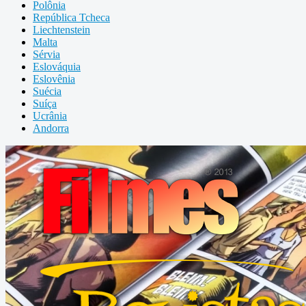
Polônia
República Tcheca
Liechtenstein
Malta
Sérvia
Eslováquia
Eslovênia
Suécia
Suíça
Ucrânia
Andorra