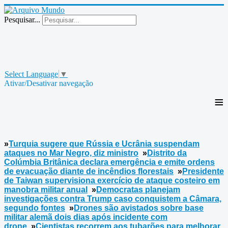
Pesquisar...
Select Language
▼
Ativar/Desativar navegação
≡
»
Turquia sugere que Rússia e Ucrânia suspendam
ataques no Mar Negro, diz ministro
»
Distrito da
Colúmbia Britânica declara emergência e emite ordens
de evacuação diante de incêndios florestais
»
Presidente
de Taiwan supervisiona exercício de ataque costeiro em
manobra militar anual
»
Democratas planejam
investigações contra Trump caso conquistem a Câmara,
segundo fontes
»
Drones são avistados sobre base
militar alemã dois dias após incidente com
drone
»
Cientistas recorrem aos tubarões para melhorar