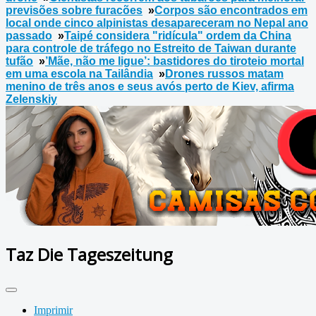
previsões sobre furacões
»
Corpos são encontrados em
local onde cinco alpinistas desapareceram no Nepal ano
passado
»
Taipé considera "ridícula" ordem da China
para controle de tráfego no Estreito de Taiwan durante
tufão
»
’Mãe, não me ligue’: bastidores do tiroteio mortal
em uma escola na Tailândia
»
Drones russos matam
menino de três anos e seus avós perto de Kiev, afirma
Zelenskiy
Taz Die Tageszeitung
Imprimir